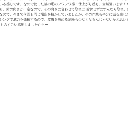
いる感じです。なので使った後の毛のフワフワ感・仕上がり感も、全然違います！ 
も、針の向きが一定なので、その向きに合わせて取れば 苦労せずにすんなり取れ、
なので、今まで何回も同じ場所を梳かしていましたが、その作業も半分に減る感じ
シングで威力を発揮するので、皮膚を痛める危険も少なくなるんじゃないかと思い
、ものすごい感動しましたからー！