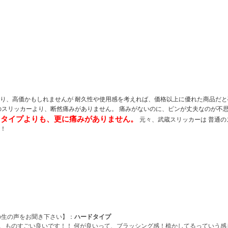
り、高価かもしれませんが 耐久性や使用感を考えれば、価格以上に優れた商品だと
のスリッカーより、断然痛みがありません。 痛みがないのに、ピンが丈夫なのが不
トタイプよりも、更に痛みがありません。
元々、武蔵スリッカーは 普通
！
の生の声をお聞き下さい】：
ハードタイプ
、ものすごい良いです！！ 何が良いって、ブラッシング感！梳かしてるっていう