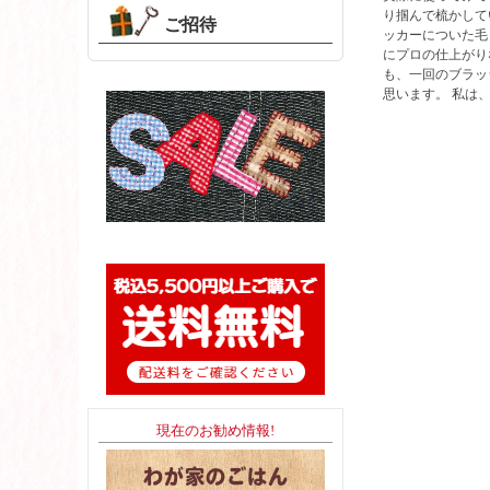
り掴んで梳かして
ご招待
ッカーについた毛
にプロの仕上がり
も、一回のブラッ
思います。 私は
現在のお勧め情報!