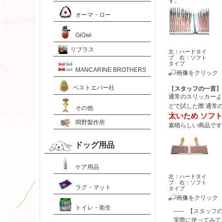
す。
オーマ・ロー
GiGwi
リプラス
左：ハードタイ
プ 右：ソフト
タイプ
MANCARINE BROTHERS
画像をクリック
ベストエバー社
【
スタッフの一言
】
通常のスリッカーよ
どで試した際 通常
その他
太いため ソフ
岡野製作所
素晴らしい商品です
ドッグ用品
ケア用品
左：ハードタイ
プ 右：ソフト
ラグ・マット
タイプ
画像をクリック
トイレ・衛生
【スタッフ
実際に使ってみて