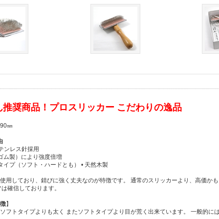
ん推奨商品！プロスリッカー こだわりの逸品
90㎜
由
8ステンレス針採用
然ゴム製）により強度倍増
タイプ（ソフト・ハードとも） • 天然木製
針を使用しており、錆びに強く丈夫なのが特徴です。 通常のスリッカーより、高価か
フは確信しております。
徴
】
ソフトタイプよりも太く またソフトタイプより目が荒く出来ています。 一般的に