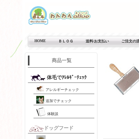
HOME
ＢＬＯＧ
送料/お支払い
ご注文の
商品一覧
体毛でｱﾚﾙｷﾞｰﾁｪｯｸ
アレルギーチェック
追加でチェック
体験談
ドッグフード