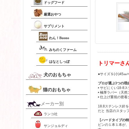
ドッグフード
厳選おやつ
サプリメント
わん！Buono
みちのくファーム
はなとしっぽ
トリマーさ
●サイズＳ(小)45㎜×
犬のおもちゃ
プロが選ぶ3つの理
• サビにくい18-
猫のおもちゃ
• 極厚ラバー（天
• 仕上げ重視の密着
メーカー別
18.8ステンレス
だと 当店のスタッ
ランコ社
【
ハードタイプの特
ピンの１本１本が、
サンジョルディ