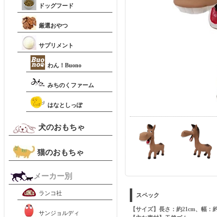
ドッグフード
厳選おやつ
サプリメント
わん！Buono
みちのくファーム
はなとしっぽ
犬のおもちゃ
猫のおもちゃ
メーカー別
ランコ社
スペック
【サイズ】長さ：約21cm、幅：約
サンジョルディ