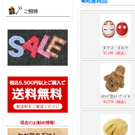
■関連商品
ご招待
タマゴ・ダルマ
¥1,100（税込）
ｽﾘｯﾊﾟ型ﾄｲ･ﾌﾟｰﾄﾞﾙ
¥1,078（税込）
現在のお勧め情報!