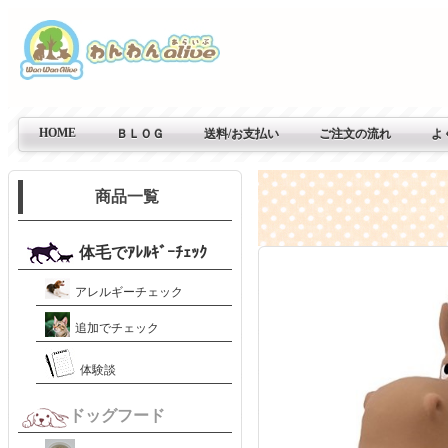
HOME
ＢＬＯＧ
送料/お支払い
ご注文の流れ
よ
商品一覧
体毛でｱﾚﾙｷﾞｰﾁｪｯｸ
アレルギーチェック
追加でチェック
体験談
ドッグフード