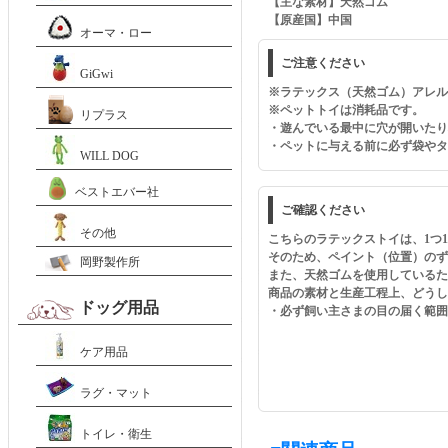
【主な素材】天然ゴム
【原産国】中国
オーマ・ロー
ご注意ください
GiGwi
※ラテックス（天然ゴム）アレル
※ペットトイは消耗品です。
リプラス
・遊んでいる最中に穴が開いたり
・ペットに与える前に必ず袋やタ
WILL DOG
ベストエバー社
ご確認ください
その他
こちらのラテックストイは、1つ
そのため、ペイント（位置）のず
岡野製作所
また、天然ゴムを使用している
商品の素材と生産工程上、どうし
ドッグ用品
・必ず飼い主さまの目の届く範囲
ケア用品
ラグ・マット
トイレ・衛生