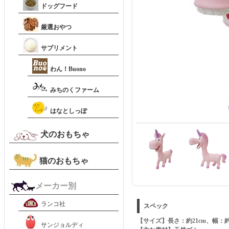
ドッグフード
厳選おやつ
サプリメント
わん！Buono
みちのくファーム
はなとしっぽ
犬のおもちゃ
猫のおもちゃ
メーカー別
ランコ社
スペック
【サイズ】長さ：約21cm、幅：約
サンジョルディ