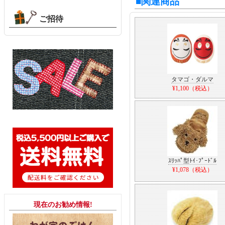
■関連商品
ご招待
タマゴ・ダルマ
¥1,100（税込）
ｽﾘｯﾊﾟ型ﾄｲ･ﾌﾟｰﾄﾞﾙ
¥1,078（税込）
現在のお勧め情報!