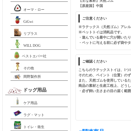
【主な素材】天然ゴム
【原産国】中国
オーマ・ロー
ご注意ください
GiGwi
※ラテックス（天然ゴム）アレル
※ペットトイは消耗品です。
リプラス
・遊んでいる最中に穴が開いたり
・ペットに与える前に必ず袋やタ
WILL DOG
ベストエバー社
ご確認ください
その他
こちらのラテックストイは、1つ
そのため、ペイント（位置）のず
岡野製作所
また、天然ゴムを使用している
商品の素材と生産工程上、どうし
ドッグ用品
・必ず飼い主さまの目の届く範囲
ケア用品
ラグ・マット
トイレ・衛生