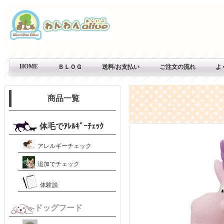
HOME
ＢＬＯＧ
送料/お支払い
ご注文の流れ
よ
商品一覧
体毛でｱﾚﾙｷﾞｰﾁｪｯｸ
アレルギーチェック
追加でチェック
体験談
ドッグフード