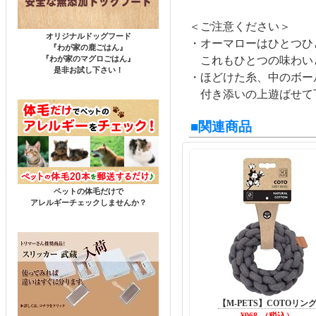
＜ご注意ください＞
オリジナルドッグフード
・オーマローはひとつひ
『わが家の鹿ごはん』
『わが家のマグロごはん』
これもひとつの味わい
是非お試し下さい！
・ほどけた糸、中のボー
付き添いの上遊ばせて
■関連商品
ペットの体毛だけで
アレルギーチェックしませんか？
【M-PETS】COTOリン