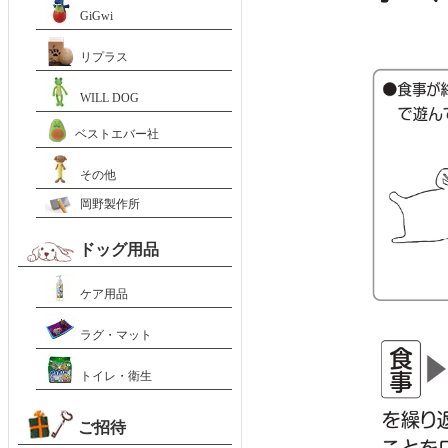
GiGwi
リプラス
WILL DOG
ベストエバー社
その他
岡野製作所
ドッグ用品
ケア用品
ラグ・マット
トイレ・衛生
ご招待