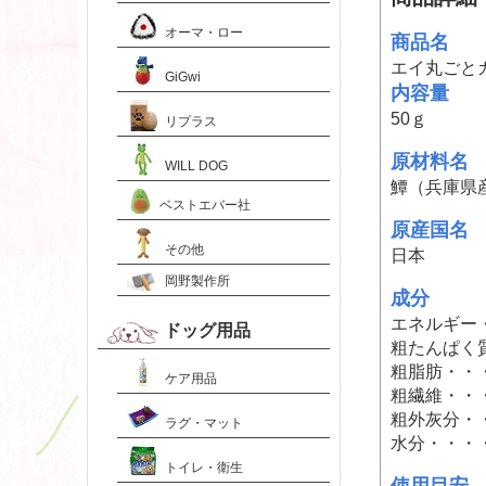
オーマ・ロー
商品名
エイ丸ごと
GiGwi
内容量
50ｇ
リプラス
原材料名
WILL DOG
鱏
（兵庫県
ベストエバー社
原産国名
その他
日本
岡野製作所
成分
エネルギー・・
ドッグ用品
粗たんぱく質
粗脂肪・・・
ケア用品
粗繊維・・・
粗外灰分・・
ラグ・マット
水分・・・・
トイレ・衛生