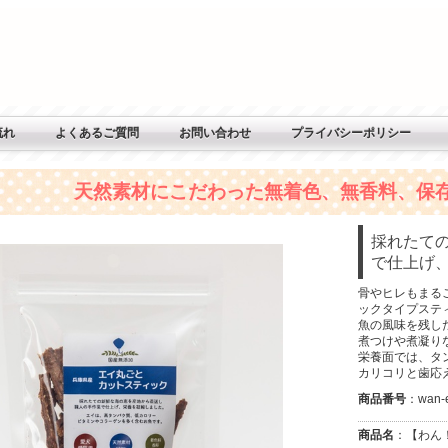
流れ
よくあるご質問
お問い合わせ
プライバシーポリシー
天然素材にこだわった無着色、無香料、保
採れたて
で仕上げ
骨やヒレもまる
ックタイプステ
魚の風味を残し
煮つけや煮凝り
栄養面では、タ
カリコリと歯応
商品番号
：wan-e
商品名
：【わん