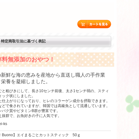
特定商取引法に基づく表記
存料無添加のおやつ！
の新鮮な海の恵みを産地から直送し職人の手作業
、栄養を凝縮しました。
ごと粗びきにして、長さ10センチ前後、太さ1センチ弱の、スティ
ィック状にしました。
た仕上がりになっており、ヒレのコラーゲン成分を摂取できます。
などで食されていますが、韓国では高級魚として流通しています。
ンパク質やビタミンB群が豊富です。
え抜群で、お魚好きの子に人気です。
i-ks
！Buono】エイまるごとカットスティック 50ｇ