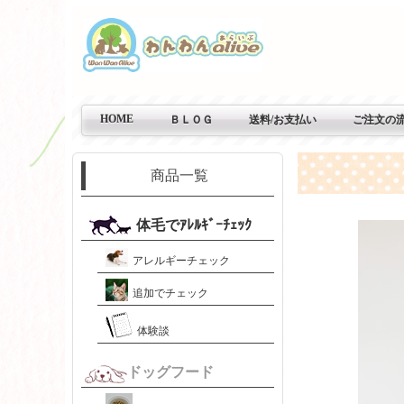
HOME
ＢＬＯＧ
送料/お支払い
ご注文の
商品一覧
体毛でｱﾚﾙｷﾞｰﾁｪｯｸ
アレルギーチェック
追加でチェック
体験談
ドッグフード