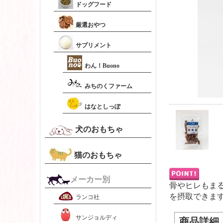
ドッグフード
厳選おやつ
サプリメント
わん！Buono
みちのくファーム
はなとしっぽ
犬のおもちゃ
猫のおもちゃ
メーカー別
骨やヒレもま
を摂取できま
ランコ社
サンジョルディ
商品詳細