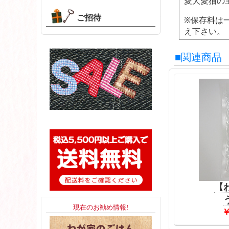
愛犬愛猫の
ご招待
※保存料は
え下さい。
■関連商品
【わ
現在のお勧め情報!
￥