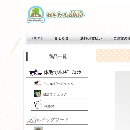
HOME
ＢＬＯＧ
送料/お支払い
ご注文の
商品一覧
体毛でｱﾚﾙｷﾞｰﾁｪｯｸ
アレルギーチェック
追加でチェック
体験談
ドッグフード