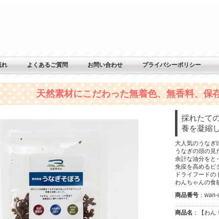
流れ
よくあるご質問
お問い合わせ
プライバシーポリシー
天然素材にこだわった無着色、無香料、保
採れたて
養を凝縮
大人気のうなぎ
うなぎの頭の見
余計な油分をと
免疫を高めるビ
ドライフードの
わんちゃんの食
商品番号
：wan-
商品名
：【わん！