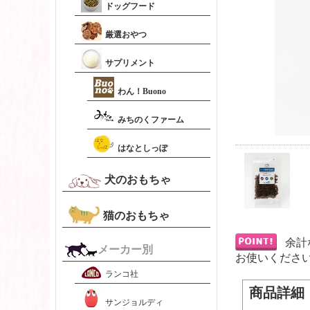
ドッグフード
厳選おやつ
サプリメント
わん！Buono
みちのくファーム
はなとしっぽ
犬のおもちゃ
猫のおもちゃ
余計
メーカー別
お使いくださ
ランコ社
商品詳細
サンジョルディ