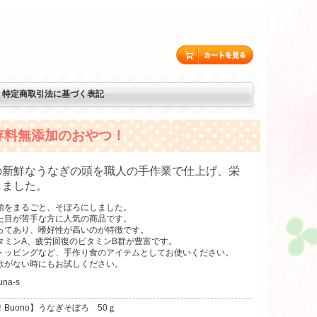
特定商取引法に基づく表記
存料無添加のおやつ！
の新鮮なうなぎの頭を職人の手作業で仕上げ、栄
しました。
頭をまるごと、そぼろにしました。
た目が苦手な方に人気の商品です。
ってあり、嗜好性が高いのが特徴です。
タミンA、疲労回復のビタミンB群が豊富です。
トッピングなど、手作り食のアイテムとしてお使いください。
欲がない時にもお試しください。
una-s
Buono】うなぎそぼろ 50ｇ