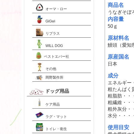
商品名
オーマ・ロー
うなぎそぼ
内容量
GiGwi
50ｇ
リプラス
原材料名
鰻頭（愛知
WILL DOG
原産国名
ベストエバー社
日本
その他
成分
岡野製作所
エネルギー・・
粗たんぱく質
ドッグ用品
粗脂肪・・・
粗繊維・・・
ケア用品
粗外灰分・・
水分・・・・
ラグ・マット
使用目安
トイレ・衛生