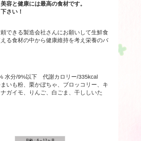
。美容と健康には最高の食材です。
し下さい！
信頼できる製造会社さんにお願いして生鮮食
使える食材の中から健康維持を考え栄養のバ
 水分/9%以下 代謝カロリー/335kcal
つまいも粉、栗かぼちゃ、ブロッコリー、キ
、ナガイモ、りんご、白ごま、干ししいた
月齢：6～12ヶ月