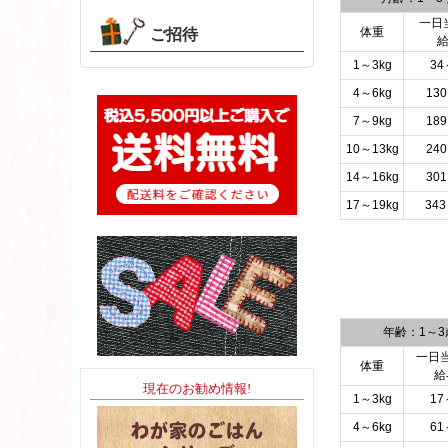
一日
体重
ご招待
1～3kg
34
4～6kg
130
7～9kg
189
10～13kg
240
14～16kg
301
17～19kg
343
年齢：1～3
一日
体重
給
現在のお勧め情報!
1～3kg
17
4～6kg
61