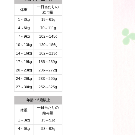
一日当たりの
体重
給与量
1～3kg
19～61g
4～6kg
70～111g
7～9kg
102～145g
10～13kg
130～186g
14～16kg
162～213g
17～19kg
185～239g
20～23kg
206～272g
24～26kg
233～295g
27～30kg
252～325g
年齢：6歳以上
一日当たりの
体重
給与量
1～3kg
15～51g
4～6kg
58～92g