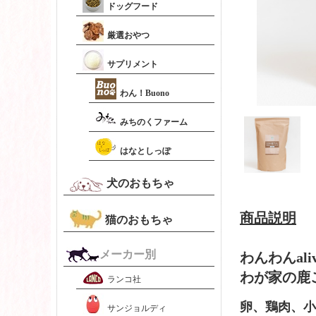
ドッグフード
厳選おやつ
サプリメント
わん！Buono
みちのくファーム
はなとしっぽ
犬のおもちゃ
商品説明
猫のおもちゃ
メーカー別
わんわんaliv
わが家の
ランコ社
卵、鶏肉、小
サンジョルディ