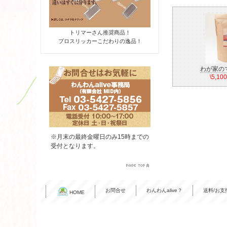
トリマーさん推奨商品！
プロスリッカーこだわりの逸品！
わが家の
\5,1
※月末の最終金曜日のみ15時までの
受付となります。
お問合せ
わんわんalive？
送料/お支
HOME