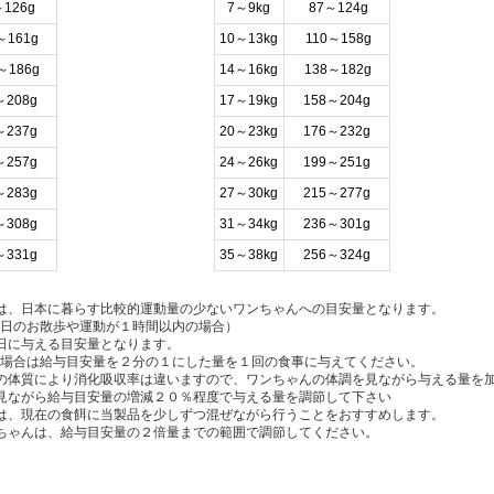
126g
7～9kg
87～124g
～161g
10～13kg
110～158g
～186g
14～16kg
138～182g
～208g
17～19kg
158～204g
～237g
20～23kg
176～232g
～257g
24～26kg
199～251g
～283g
27～30kg
215～277g
～308g
31～34kg
236～301g
～331g
35～38kg
256～324g
は、日本に暮らす比較的運動量の少ないワンちゃんへの目安量となります。
日のお散歩や運動が１時間以内の場合）
日に与える目安量となります。
場合は給与目安量を２分の１にした量を１回の食事に与えてください。
の体質により消化吸収率は違いますので、ワンちゃんの体調を見ながら与える量を
見ながら給与目安量の増減２０％程度で与える量を調節して下さい
は、現在の食餌に当製品を少しずつ混ぜながら行うことをおすすめします。
ちゃんは、給与目安量の２倍量までの範囲で調節してください。