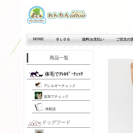
HOME
ＢＬＯＧ
送料/お支払い
ご注文の
商品一覧
体毛でｱﾚﾙｷﾞｰﾁｪｯｸ
アレルギーチェック
追加でチェック
体験談
ドッグフード