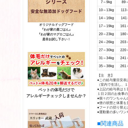
7～9kg
89～
10～13kg
113
14～16kg
141
オリジナルドッグフード
17～19kg
161
『わが家の鹿ごはん』
20～23kg
180
『わが家のマグロごはん』
是非お試し下さい！
24～26kg
203
27～30kg
220
31～34kg
241
35～38kg
261
【注 意】
●この給与量目安表
（室内で生活し、１
●上記の給与表は１
ペットの体毛だけで
１日２回のお食事の
アレルギーチェックしませんか？
●個々のワンちゃん
●便の状態と体重を
●フードの切り替え
●運動量の多いワン
■関連商品