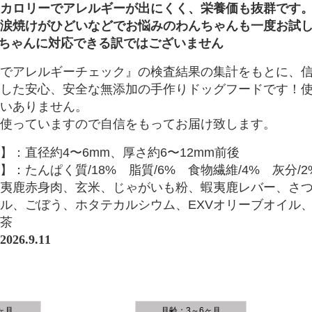
カロリーでアレルギーが出にくく、栄養価も抜群です
涙焼けがひどいなどでお悩みのわんちゃんも一度お試
ちゃんに対応できる訳ではございません
でアレルギーチェック』の検査結果の集計をもとに、
した安心、安全な無添加の手作りドッグフードです！
いありません。
使っていますので自信をもってお届け致します。
】：直径約4〜6mm、厚さ約6〜12mm前後
：たんぱく質/18% 脂質/6% 食物繊維/4% 灰分/2%
夷鹿赤身肉、玄米、じゃがいも粉、蝦夷鹿レバー、さ
ル、ごぼう、ホタテカルシウム、EXVオリーブオイル
茶
2026.9.11
ヶ月
月齢：3～6ヶ月