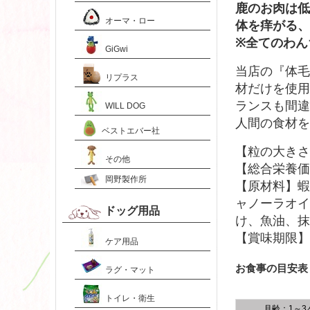
鹿のお肉は低
オーマ・ロー
体を痒がる、
※全てのわん
GiGwi
当店の『体毛
リプラス
材だけを使用
ランスも間違
WILL DOG
人間の食材を
ベストエバー社
【粒の大きさ
その他
【総合栄養価】
岡野製作所
【原材料】蝦
ャノーラオイ
ドッグ用品
け、魚油、抹
【賞味期限】
ケア用品
お食事の目安表
ラグ・マット
トイレ・衛生
月齢：1～3