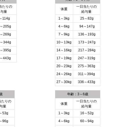
当たりの
一日当たりの
体重
給与量
給与量
～114g
1～3kg
25～82g
～205g
4～6kg
94～147g
～269g
7～9kg
136～193g
～344g
10～13kg
173～247g
～395g
14～16kg
217～284g
～443g
17～19kg
247～319g
20～23kg
275～363g
24～26kg
311～394g
27～30kg
336～433g
歳
年齢：3～6歳
当たりの
一日当たりの
体重
与量
給与量
～53g
1～3kg
16～52g
～96g
4～6kg
60～94g