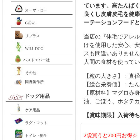
ています。高たんぱく
オーマ・ロー
良くし皮膚皮毛を健康
ーテーションフードと
GiGwi
当店の『体毛でアレル
リプラス
けを使用した安心、安
WILL DOG
スも間違いありません
ベストエバー社
人間の食材を使ってい
その他
【粒の大きさ】：直径約
岡野製作所
【総合栄養価】：たんぱく
【原材料】マグロ赤身
ドッグ用品
油、ごぼう、ホタテカ
ケア用品
【賞味期限】入荷待ち
ラグ・マット
2袋買うと200円お得☆
トイレ・衛生