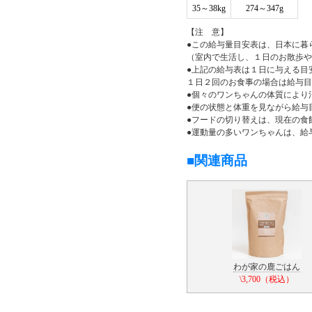
35～38kg
274～347g
【注 意】
●この給与量目安表は、日本に暮
（室内で生活し、１日のお散歩や
●上記の給与表は１日に与える目
１日２回のお食事の場合は給与目
●個々のワンちゃんの体質により
●便の状態と体重を見ながら給与
●フードの切り替えは、現在の食
●運動量の多いワンちゃんは、給
■関連商品
わが家の鹿ごはん
\3,700（税込）