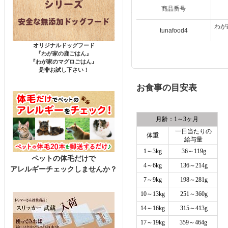
商品番号
わが
tunafood4
オリジナルドッグフード
『わが家の鹿ごはん』
『わが家のマグロごはん』
是非お試し下さい！
お食事の目安表
月齢：1～3ヶ月
一日当たりの
体重
給与量
1～3kg
36～119g
ペットの体毛だけで
4～6kg
136～214g
アレルギーチェックしませんか？
7～9kg
198～281g
10～13kg
251～360g
14～16kg
315～413g
17～19kg
359～464g