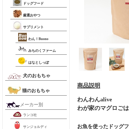
ドッグフード
厳選おやつ
サプリメント
わん！Buono
みちのくファーム
はなとしっぽ
犬のおもちゃ
商品説明
猫のおもちゃ
わんわんalive
メーカー別
わが家のマグロご
ランコ社
お魚を使ったドッグフ
サンジョルディ