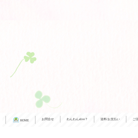
お問合せ
わんわんalive？
送料/お支払い
ご
HOME