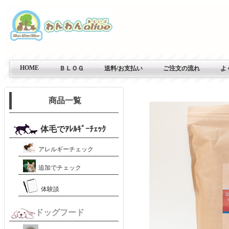
HOME
ＢＬＯＧ
送料/お支払い
ご注文の流れ
よ
商品一覧
体毛でｱﾚﾙｷﾞｰﾁｪｯｸ
アレルギーチェック
追加でチェック
体験談
ドッグフード