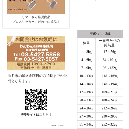
トリマーさん推奨商品！
プロスリッカーこだわりの逸品！
年齢：1～3歳
一日当たりの
体重
給与量
1～3kg
17～56g
4～6kg
64～101g
7～9kg
93～132g
※月末の最終金曜日のみ15時までの受
10～13kg
118～169g
付となります。
14～16kg
148～194g
17～19kg
169～218g
20～23kg
188～248g
24～26kg
212～269g
携帯サイトはこちら！
27～30kg
230～296g
31～34kg
252～322g