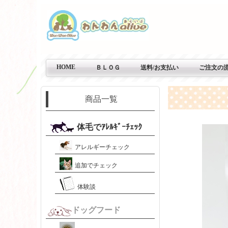
HOME
ＢＬＯＧ
送料/お支払い
ご注文の
商品一覧
体毛でｱﾚﾙｷﾞｰﾁｪｯｸ
アレルギーチェック
追加でチェック
体験談
ドッグフード