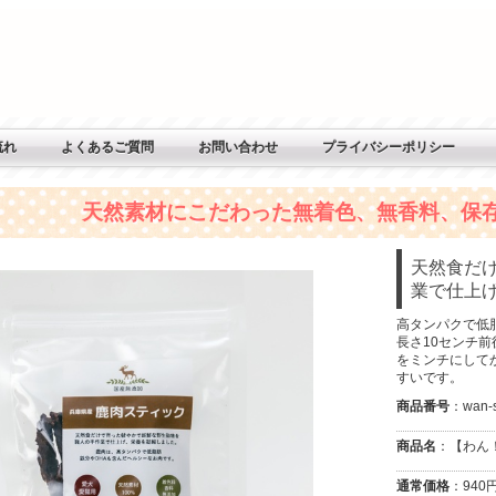
流れ
よくあるご質問
お問い合わせ
プライバシーポリシー
天然素材にこだわった無着色、無香料、保
天然食だ
業で仕上
高タンパクで低
長さ10センチ
をミンチにして
すいです。
商品番号
：wan-s
商品名
：【わん！
通常価格
：940円