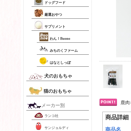
ドッグフード
厳選おやつ
サプリメント
わん！Buono
みちのくファーム
はなとしっぽ
犬のおもちゃ
猫のおもちゃ
鹿肉
メーカー別
ランコ社
商品詳細
サンジョルディ
商品名