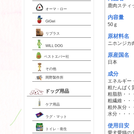
鹿肉スティ
オーマ・ロー
内容量
GiGwi
50ｇ
リプラス
原材料名
ニホンジカ
WILL DOG
原産国名
ベストエバー社
日本
その他
成分
岡野製作所
エネルギー・・
粗たんぱく質
ドッグ用品
粗脂肪・・・
粗繊維・・・
ケア用品
粗外灰分・・
水分・・・・
ラグ・マット
使用目安
トイレ・衛生
愛犬愛猫の