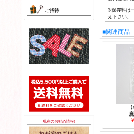
※保存料は
ご招待
え下さい。
■関連商品
【
鹿
￥
現在のお勧め情報!