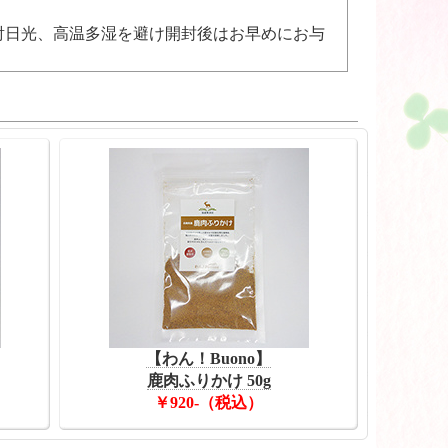
射日光、高温多湿を避け開封後はお早めにお与
【わん！Buono】
鹿肉ふりかけ 50g
￥920-（税込）