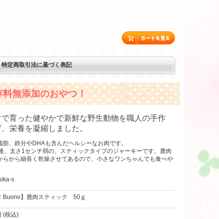
特定商取引法に基づく表記
存料無添加のおやつ！
けで育った健やかで新鮮な野生動物を職人の手作
げ、栄養を凝縮しました。
脂肪、鉄分やDHAも含んだヘルシーなお肉です。
前後、太さ1センチ弱の、スティックタイプのジャーキーです。鹿肉
からから細長く乾燥させてあるので、小さなワンちゃんでも食べや
ika-s
Buono】鹿肉スティック 50ｇ
 (税込)