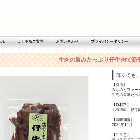
流れ
よくあるご質問
お問い合わせ
プライバシーポリシー
牛肉の旨みたっぷり仔牛肉で新
薄くても
【特徴】
みちのくファー
牛肉の旨味たっ
【原材料】
北海道産 仔牛
【賞味期限】
2026年12月
【ご注意】
薄いスライスに