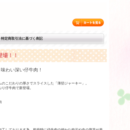
特定商取引法に基づく表記
登場！！
、味わい深い仔牛肉！
ムのこだわりの厚さでスライスした「薄切ジャーキー」。
ぷり仔牛肉で新登場。
肉
加工しております為、乾燥時に仔牛肉の細かな肉片や血の塊等が表