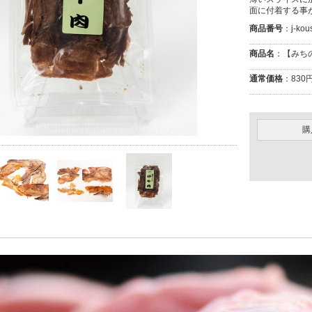
面に付着する事
商品番号
：j-kou
商品名
：【みち
通常価格
：830円
購