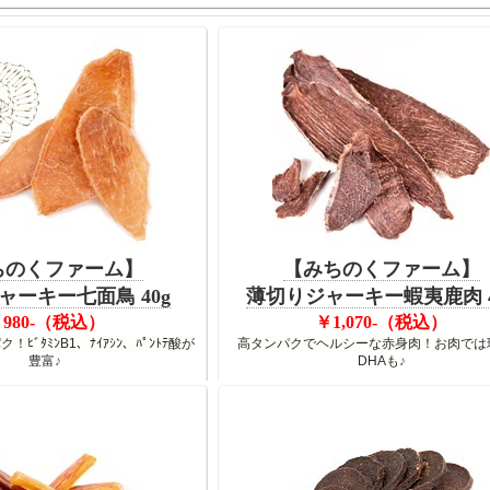
ちのくファーム】
【みちのくファーム】
ャーキー七面鳥 40g
薄切りジャーキー蝦夷鹿肉 4
980-（税込）
￥1,070-（税込）
ﾋﾞﾀﾐﾝB1、ﾅｲｱｼﾝ、ﾊﾟﾝﾄﾃ酸が
高タンパクでヘルシーな赤身肉！お肉では
豊富
♪
DHAも
♪