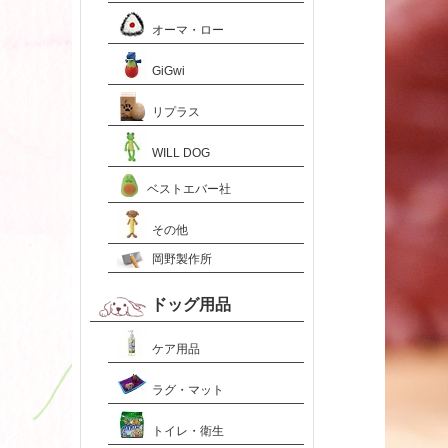
オーマ・ロー
GiGwi
リプラス
WILL DOG
ベストエバー社
その他
岡野製作所
ドッグ用品
ケア用品
ラグ・マット
トイレ・衛生