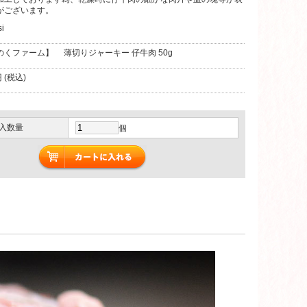
がございます。
si
のくファーム】 薄切りジャーキー 仔牛肉 50g
 (税込)
入数量
個