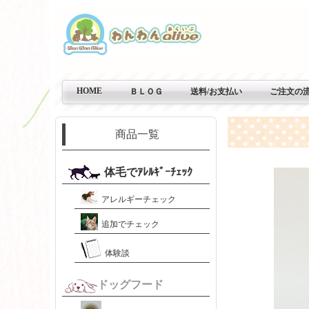
HOME
ＢＬＯＧ
送料/お支払い
ご注文の
商品一覧
体毛でｱﾚﾙｷﾞｰﾁｪｯｸ
アレルギーチェック
追加でチェック
体験談
ドッグフード