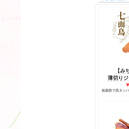
【み
薄切りジ
￥
低脂肪で高タンパク！