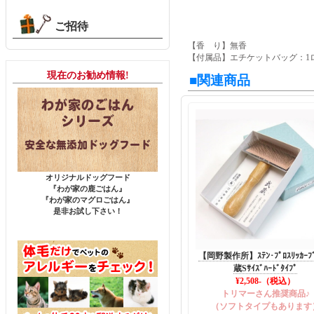
ご招待
【香 り】無香
【付属品】エチケットバッグ：1ロ
現在のお勧め情報!
■関連商品
オリジナルドッグフード
『わが家の鹿ごはん』
『わが家のマグロごはん』
是非お試し下さい！
【岡野製作所】ｽﾃﾝ･ﾌﾟﾛｽﾘｯｶｰﾌ
蔵Sｻｲｽﾞﾊｰﾄﾞﾀｲﾌﾟ
¥2,508
-（税込）
トリマーさん推奨商品♪
（ソフトタイプもあります