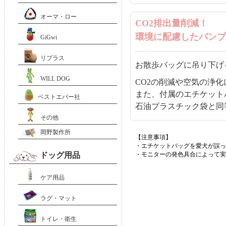
オーマ・ロー
CO2排出量削減！
環境に配慮したバンブ
GiGwi
リプラス
お散歩バッグに吊り下げ
WILL DOG
CO2の削減や空気の浄
また、付属のエチケット
ベストエバー社
石油プラスチック袋と同
その他
岡野製作所
【注意事項】
・エチケットバッグを愛犬が誤っ
ドッグ用品
・モニターの発色具合によって実
ケア用品
ラグ・マット
トイレ・衛生