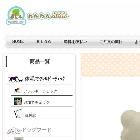
HOME
ＢＬＯＧ
送料/お支払い
ご注文の流れ
よ
商品一覧
体毛でｱﾚﾙｷﾞｰﾁｪｯｸ
アレルギーチェック
追加でチェック
体験談
ドッグフード