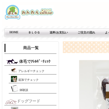
HOME
ＢＬＯＧ
送料/お支払い
ご注文の流れ
よ
商品一覧
体毛でｱﾚﾙｷﾞｰﾁｪｯｸ
アレルギーチェック
追加でチェック
体験談
ドッグフード