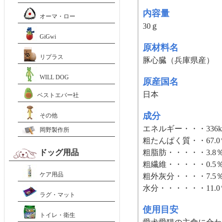
内容量
オーマ・ロー
30ｇ
GiGwi
原材料名
リプラス
豚心臓（兵庫県産）
WILL DOG
原産国名
日本
ベストエバー社
成分
その他
エネルギー・・・336kc
岡野製作所
粗たんぱく質・・67.
ドッグ用品
粗脂肪・・・・・3.8
粗繊維・・・・・0.5
ケア用品
粗外灰分・・・・7.5
水分・・・・・・11.
ラグ・マット
使用目安
トイレ・衛生