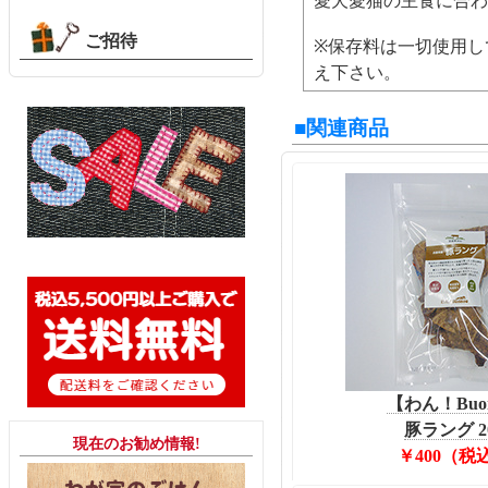
愛犬愛猫の主食に合わ
ご招待
※保存料は一切使用し
え下さい。
■関連商品
【わん！Buo
豚ラング 2
現在のお勧め情報!
￥400（税