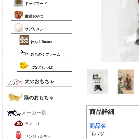
ドッグフード
厳選おやつ
サプリメント
わん！Buono
みちのくファーム
はなとしっぽ
犬のおもちゃ
猫のおもちゃ
商品詳細
メーカー別
ランコ社
商品名
豚ハツ
サンジョルディ