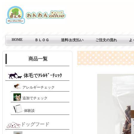
HOME
ＢＬＯＧ
送料/お支払い
ご注文の流れ
よ
商品一覧
体毛でｱﾚﾙｷﾞｰﾁｪｯｸ
アレルギーチェック
追加でチェック
体験談
ドッグフード