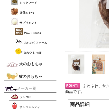
ドッグフード
厳選おやつ
サプリメント
わん！Buono
みちのくファーム
はなとしっぽ
犬のおもちゃ
猫のおもちゃ
ふわふわ、サ
メーカー別
商品です。
ランコ社
商品詳細
サンジョルディ