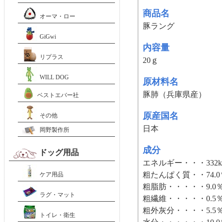
商品名
オーマ・ロー
豚ラング
GiGwi
内容量
リプラス
20ｇ
WILL DOG
原材料名
豚肺（兵庫県産）
ベストエバー社
原産国名
その他
日本
岡野製作所
成分
ドッグ用品
エネルギー・・・332kc
粗たんぱく質・・74.
ケア用品
粗脂肪・・・・・9.0
ラグ・マット
粗繊維・・・・・0.5
粗外灰分・・・・5.5
トイレ・衛生