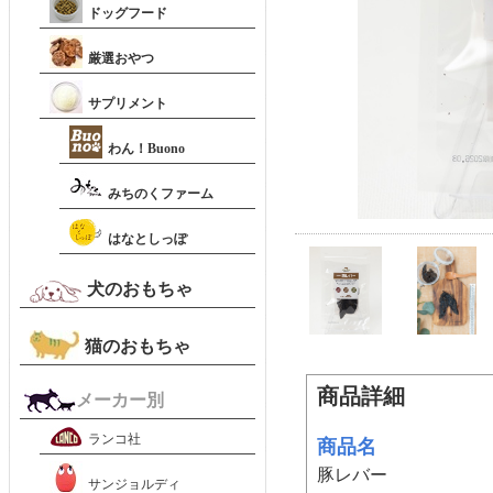
ドッグフード
厳選おやつ
サプリメント
わん！Buono
みちのくファーム
はなとしっぽ
犬のおもちゃ
猫のおもちゃ
商品詳細
メーカー別
ランコ社
商品名
豚レバー
サンジョルディ