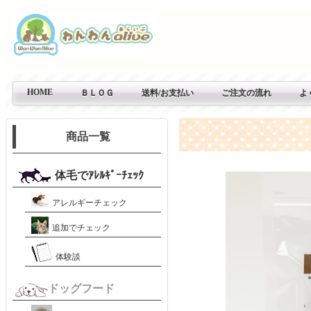
HOME
ＢＬＯＧ
送料/お支払い
ご注文の流れ
よ
商品一覧
体毛でｱﾚﾙｷﾞｰﾁｪｯｸ
アレルギーチェック
追加でチェック
体験談
ドッグフード