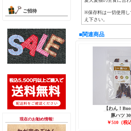
愛犬愛猫の主食に合わ
ご招待
※保存料は一切使用し
え下さい。
■関連商品
【わん！Buo
豚ハツ 30
現在のお勧め情報!
￥510（税