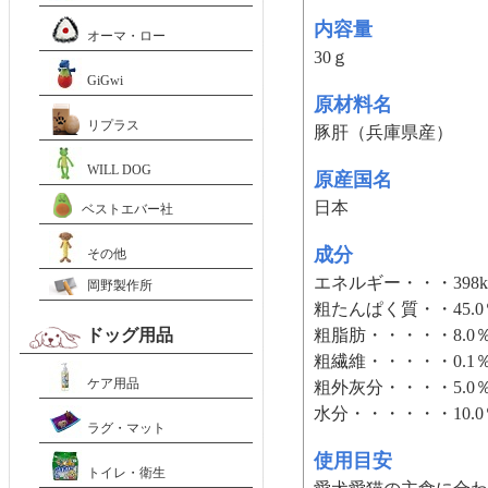
内容量
オーマ・ロー
30ｇ
GiGwi
原材料名
リプラス
豚肝（兵庫県産）
WILL DOG
原産国名
日本
ベストエバー社
成分
その他
エネルギー・・・398kc
岡野製作所
粗たんぱく質・・45.
ドッグ用品
粗脂肪・・・・・8.0
粗繊維・・・・・0.1
ケア用品
粗外灰分・・・・5.0
水分・・・・・・10.
ラグ・マット
使用目安
トイレ・衛生